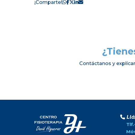
¡Comparte!
¿Tiene
Contáctanos y explíca
Ll
Tlf
Móv