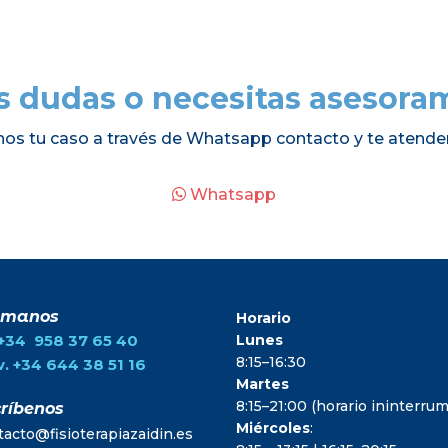
s dudas o necesitas asesora
nos tu caso a través de Whatsapp contacto y te atende
Whatsapp
ámanos
Horario
.+34 958 37 65 40
Lunes
8:15–16:30
. +34 644 38 51 16
Martes
8:15–21:00 (horario ininterr
ríbenos
Miércoles
:
tacto@fisioterapiazaidin.es