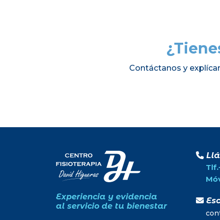
¿Tiene
Contáctanos y explíca
Ll
Tlf
Móv
Experiencia y evidencia
Esc
al servicio de tu bienestar
con