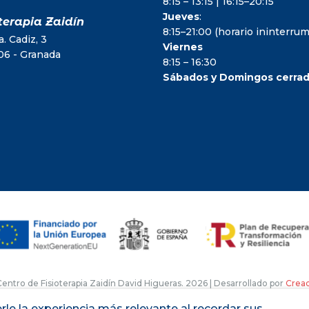
8:15 – 13:15 | 16:15–20:15
Jueves
:
terapia Zaidín
8:15–21:00 (horario ininterr
. Cadiz, 3
Viernes
06 - Granada
8:15 – 16:30
Sábados y Domingos cerra
entro de Fisioterapia Zaidín David Higueras. 2026 | Desarrollado por
Crea
rle la experiencia más relevante al recordar sus