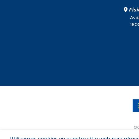
Fisi
Avda
180
©C
Utilizamos cookies en nuestro sitio web para ofrece