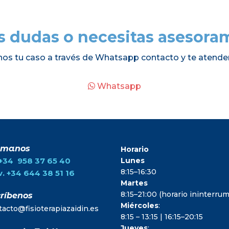
s dudas o necesitas asesora
nos tu caso a través de Whatsapp contacto y te atende
Whatsapp
ámanos
Horario
.+34 958 37 65 40
Lunes
8:15–16:30
. +34 644 38 51 16
Martes
8:15–21:00 (horario ininterr
ríbenos
Miércoles
:
tacto@fisioterapiazaidin.es
8:15 – 13:15 | 16:15–20:15
Jueves
: