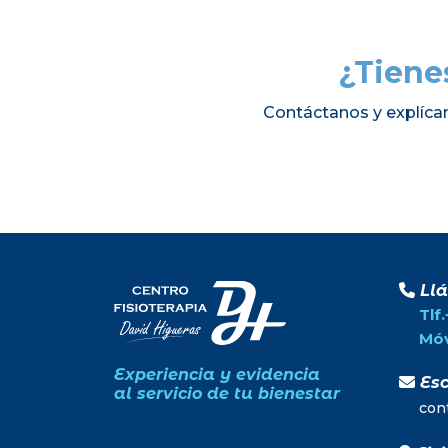
¿Tiene
Contáctanos y explíca
Ll
Tlf
Móv
Experiencia y evidencia
Esc
al servicio de tu bienestar
con