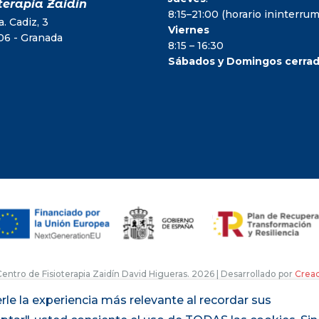
terapia Zaidín
8:15–21:00 (horario ininterr
. Cadiz, 3
Viernes
06 - Granada
8:15 – 16:30
Sábados y Domingos cerra
entro de Fisioterapia Zaidín David Higueras. 2026 | Desarrollado por
Crea
rle la experiencia más relevante al recordar sus