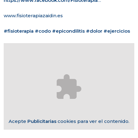
https://www.facebook.com/Fisioterapia
…
www.fisioterapiazaidin.es
#fisioterapia
#codo
#epicondilitis
#dolor
#ejercicios
Acepte
Publicitarias
cookies para ver el contenido.