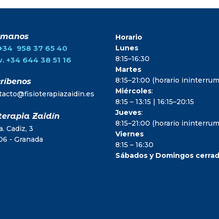
ámanos
Horario
.+34 958 37 65 40
Lunes
8:15–16:30
. +34 644 38 51 16
Martes
8:15–21:00 (horario ininterr
ríbenos
Miércoles
:
tacto@fisioterapiazaidin.es
8:15 – 13:15 | 16:15–20:15
Jueves
:
terapia Zaidín
8:15–21:00 (horario ininterr
. Cadiz, 3
Viernes
06 - Granada
8:15 – 16:30
Sábados y Domingos cerra