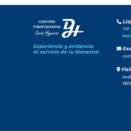
Ll
Tlf
Móv
Experiencia y evidencia
Esc
al servicio de tu bienestar
con
Fisi
Avda
180