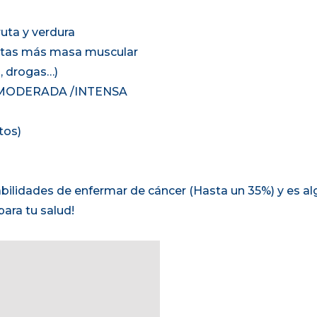
uta y verdura
esitas más masa muscular
, drogas…)
ana MODERADA /INTENSA
tos)
ilidades de enfermar de cáncer (Hasta un 35%) y es alg
ara tu salud!