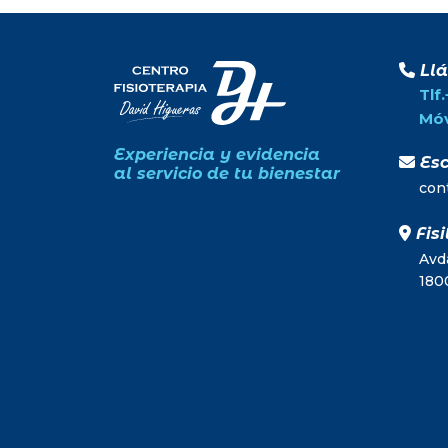
Ll
Tlf
Móv
Experiencia y evidencia
Esc
al servicio de tu bienestar
con
Fisi
Avda
180