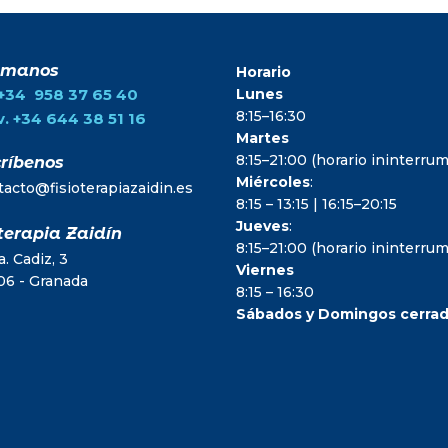
ámanos
Horario
.+34 958 37 65 40
Lunes
8:15–16:30
. +34 644 38 51 16
Martes
8:15–21:00 (horario ininterr
ríbenos
Miércoles
:
tacto@fisioterapiazaidin.es
8:15 – 13:15 | 16:15–20:15
Jueves
:
terapia Zaidín
8:15–21:00 (horario ininterr
. Cadiz, 3
Viernes
06 - Granada
8:15 – 16:30
Sábados y Domingos cerra