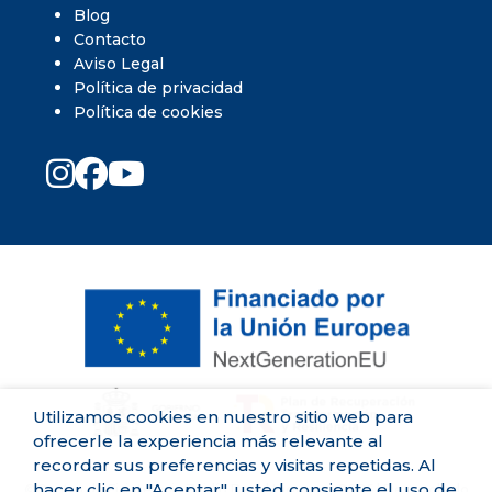
Blog
Contacto
Aviso Legal
Política de privacidad
Política de cookies
Utilizamos cookies en nuestro sitio web para
ofrecerle la experiencia más relevante al
recordar sus preferencias y visitas repetidas. Al
hacer clic en "Aceptar", usted consiente el uso de
©Centro de Fisioterapia Zaidín David Higueras. 2026 | Desarrollado