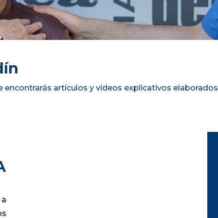
dín
e encontrarás artículos y vídeos explicativos elaborado
A
 a
os