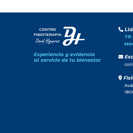
Ll
Tlf
Móv
Experiencia y evidencia
Esc
al servicio de tu bienestar
con
Fisi
Avda
180