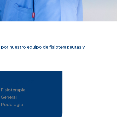
s por nuestro equipo de fisioterapeutas y
Barra
Categorias
lateral
Fisioterapia
General
principal
Podología