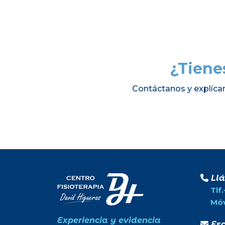
¿Tiene
Contáctanos y explíca
Ll
Tlf
Móv
Experiencia y evidencia
Esc