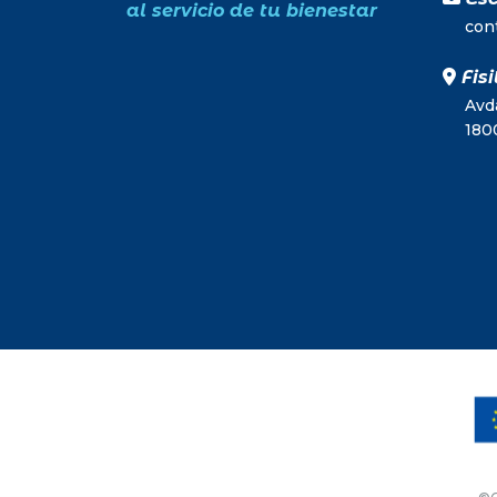
al servicio de tu bienestar
con
Fisi
Avda
180