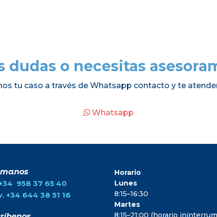
s dudas o necesitas asesora
nos tu caso a través de Whatsapp contacto y te atende
Whatsapp
ámanos
Horario
.+34 958 37 65 40
Lunes
8:15–16:30
. +34 644 38 51 16
Martes
8:15–21:00 (horario ininterr
ríbenos