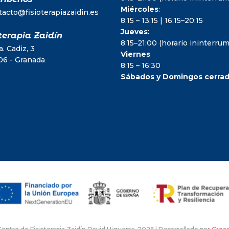
Miércoles
:
tacto@fisioterapiazaidin.es
8:15 – 13:15 | 16:15–20:15
Jueves
:
terapia Zaidín
8:15–21:00 (horario ininterr
. Cadiz, 3
Viernes
06 - Granada
8:15 – 16:30
Sábados y Domingos cerra