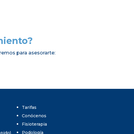
miento?
remos para asesorarte:
Tarifas
Conócenos
Fisioterapia
Podología
umpido)